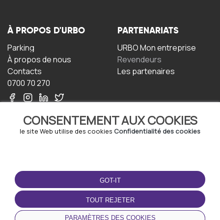
À PROPOS D'URBO
PARTENARIATS
Parking
URBO Mon entreprise
À propos de nous
Revendeurs
Contacts
Les partenaires
0700 70 270
CONSENTEMENT AUX COOKIES
le site Web utilise des cookies
Confidentialité des cookies
TERMS-OF-USE
TÉLÉCHARGEZ
L'APPLICATION
GOT-IT
Termes et conditions
Politique de confidentialité
TOUT REJETER
Politique relative aux
cookies
PARAMÈTRES DES COOKIES