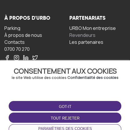
À PROPOS D'URBO
PARTENARIATS
Parking
URBO Mon entreprise
À propos de nous
Revendeurs
Contacts
Les partenaires
0700 70 270
CONSENTEMENT AUX COOKIES
le site Web utilise des cookies
Confidentialité des cookies
TERMS-OF-USE
TÉLÉCHARGEZ
L'APPLICATION
GOT-IT
Termes et conditions
Politique de confidentialité
TOUT REJETER
Politique relative aux
cookies
PARAMÈTRES DES COOKIES