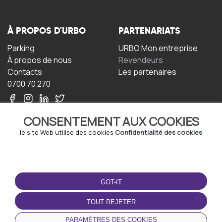
À PROPOS D'URBO
PARTENARIATS
Parking
URBO Mon entreprise
À propos de nous
Revendeurs
Contacts
Les partenaires
0700 70 270
CONSENTEMENT AUX COOKIES
le site Web utilise des cookies
Confidentialité des cookies
TERMS-OF-USE
TÉLÉCHARGEZ
L'APPLICATION
GOT-IT
Termes et conditions
Politique de confidentialité
TOUT REJETER
Politique relative aux
cookies
PARAMÈTRES DES COOKIES