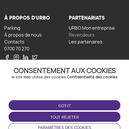
À PROPOS D'URBO
PARTENARIATS
Parking
URBO Mon entreprise
À propos de nous
Revendeurs
Contacts
Les partenaires
0700 70 270
CONSENTEMENT AUX COOKIES
le site Web utilise des cookies
Confidentialité des cookies
TERMS-OF-USE
TÉLÉCHARGEZ
L'APPLICATION
GOT-IT
Termes et conditions
Politique de confidentialité
TOUT REJETER
Politique relative aux
cookies
PARAMÈTRES DES COOKIES