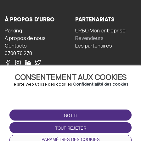
À PROPOS D'URBO
PARTENARIATS
Parking
URBO Mon entreprise
À propos de nous
Revendeurs
Contacts
Les partenaires
0700 70 270
CONSENTEMENT AUX COOKIES
le site Web utilise des cookies
Confidentialité des cookies
TERMS-OF-USE
TÉLÉCHARGEZ
L'APPLICATION
GOT-IT
Termes et conditions
Politique de confidentialité
TOUT REJETER
Politique relative aux
cookies
PARAMÈTRES DES COOKIES