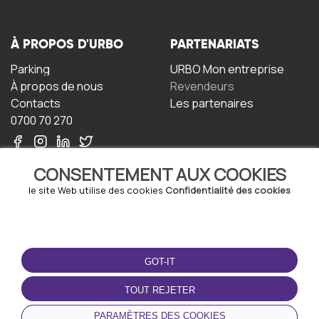
À PROPOS D'URBO
PARTENARIATS
Parking
URBO Mon entreprise
À propos de nous
Revendeurs
Contacts
Les partenaires
0700 70 270
CONSENTEMENT AUX COOKIES
le site Web utilise des cookies
Confidentialité des cookies
TERMS-OF-USE
TÉLÉCHARGEZ
L'APPLICATION
GOT-IT
Termes et conditions
Politique de confidentialité
TOUT REJETER
Politique relative aux
cookies
PARAMÈTRES DES COOKIES