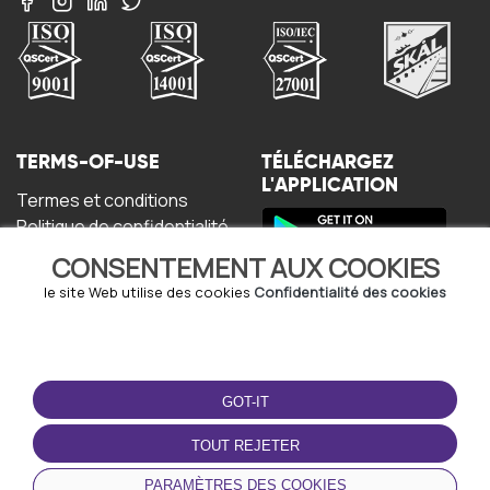
TERMS-OF-USE
TÉLÉCHARGEZ
L'APPLICATION
Termes et conditions
Politique de confidentialité
Politique relative aux
CONSENTEMENT AUX COOKIES
cookies
Accord de l'utilisateur
le site Web utilise des cookies
Confidentialité des cookies
GOT-IT
TOUT REJETER
© Copyright - URBO 2026
PARAMÈTRES DES COOKIES