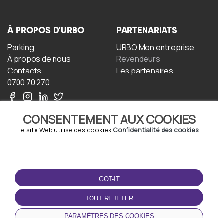
À PROPOS D'URBO
PARTENARIATS
Parking
URBO Mon entreprise
À propos de nous
Revendeurs
Contacts
Les partenaires
0700 70 270
CONSENTEMENT AUX COOKIES
le site Web utilise des cookies
Confidentialité des cookies
TERMS-OF-USE
TÉLÉCHARGEZ
L'APPLICATION
GOT-IT
Termes et conditions
Politique de confidentialité
TOUT REJETER
Politique relative aux
cookies
PARAMÈTRES DES COOKIES