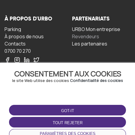
À PROPOS D'URBO
PARTENARIATS
Parking
URBO Mon entreprise
À propos de nous
Revendeurs
Contacts
Les partenaires
0700 70 270
CONSENTEMENT AUX COOKIES
le site Web utilise des cookies
Confidentialité des cookies
TERMS-OF-USE
TÉLÉCHARGEZ
L'APPLICATION
GOT-IT
Termes et conditions
Politique de confidentialité
TOUT REJETER
Politique relative aux
cookies
PARAMÈTRES DES COOKIES