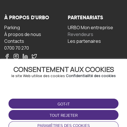
À PROPOS D'URBO
PARTENARIATS
Parking
URBO Mon entreprise
À propos de nous
Revendeurs
Contacts
Les partenaires
0700 70 270
CONSENTEMENT AUX COOKIES
le site Web utilise des cookies
Confidentialité des cookies
TERMS-OF-USE
TÉLÉCHARGEZ
L'APPLICATION
GOT-IT
Termes et conditions
Politique de confidentialité
TOUT REJETER
Politique relative aux
cookies
PARAMÈTRES DES COOKIES