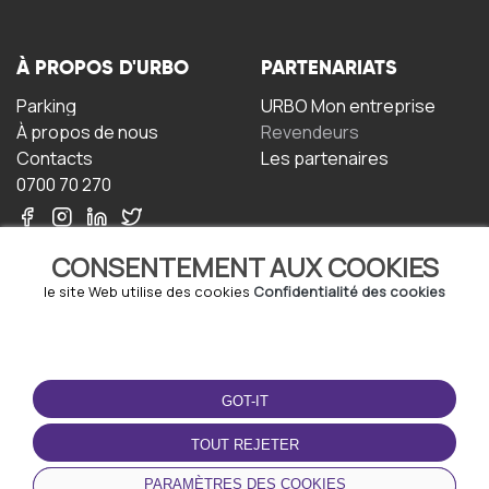
À PROPOS D'URBO
PARTENARIATS
Parking
URBO Mon entreprise
À propos de nous
Revendeurs
Contacts
Les partenaires
0700 70 270
CONSENTEMENT AUX COOKIES
le site Web utilise des cookies
Confidentialité des cookies
TERMS-OF-USE
TÉLÉCHARGEZ
L'APPLICATION
GOT-IT
Termes et conditions
Politique de confidentialité
TOUT REJETER
Politique relative aux
cookies
PARAMÈTRES DES COOKIES