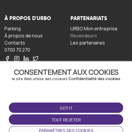
À PROPOS D'URBO
PARTENARIATS
Parking
URBO Mon entreprise
À propos de nous
Revendeurs
Contacts
Les partenaires
0700 70 270
CONSENTEMENT AUX COOKIES
le site Web utilise des cookies
Confidentialité des cookies
TERMS-OF-USE
TÉLÉCHARGEZ
L'APPLICATION
GOT-IT
Termes et conditions
Politique de confidentialité
TOUT REJETER
Politique relative aux
cookies
PARAMÈTRES DES COOKIES