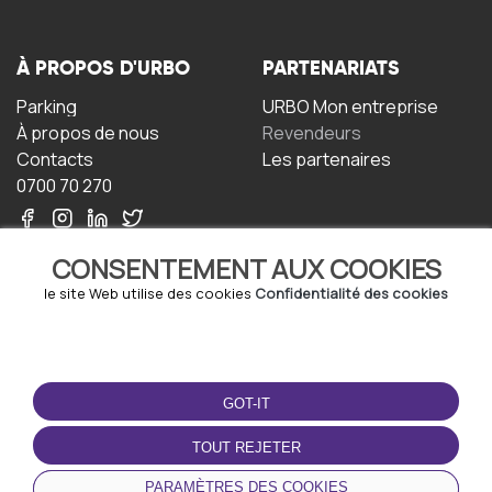
À PROPOS D'URBO
PARTENARIATS
Parking
URBO Mon entreprise
À propos de nous
Revendeurs
Contacts
Les partenaires
0700 70 270
CONSENTEMENT AUX COOKIES
le site Web utilise des cookies
Confidentialité des cookies
TERMS-OF-USE
TÉLÉCHARGEZ
L'APPLICATION
GOT-IT
Termes et conditions
Politique de confidentialité
TOUT REJETER
Politique relative aux
cookies
PARAMÈTRES DES COOKIES