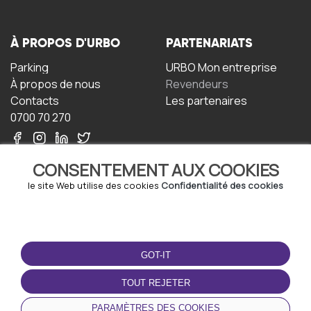
À PROPOS D'URBO
PARTENARIATS
Parking
URBO Mon entreprise
À propos de nous
Revendeurs
Contacts
Les partenaires
0700 70 270
CONSENTEMENT AUX COOKIES
le site Web utilise des cookies
Confidentialité des cookies
TERMS-OF-USE
TÉLÉCHARGEZ
L'APPLICATION
GOT-IT
Termes et conditions
Politique de confidentialité
TOUT REJETER
Politique relative aux
cookies
PARAMÈTRES DES COOKIES