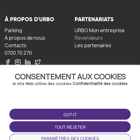
À PROPOS D'URBO
PARTENARIATS
Parking
URBO Mon entreprise
À propos de nous
Revendeurs
Contacts
Les partenaires
0700 70 270
CONSENTEMENT AUX COOKIES
le site Web utilise des cookies
Confidentialité des cookies
TERMS-OF-USE
TÉLÉCHARGEZ
L'APPLICATION
GOT-IT
Termes et conditions
Politique de confidentialité
TOUT REJETER
Politique relative aux
cookies
PARAMÈTRES DES COOKIES