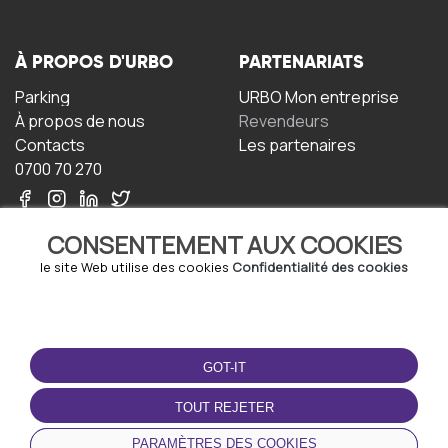
À PROPOS D'URBO
PARTENARIATS
Parking
URBO Mon entreprise
À propos de nous
Revendeurs
Contacts
Les partenaires
0700 70 270
CONSENTEMENT AUX COOKIES
le site Web utilise des cookies
Confidentialité des cookies
TERMS-OF-USE
TÉLÉCHARGEZ
L'APPLICATION
GOT-IT
Termes et conditions
Politique de confidentialité
TOUT REJETER
Politique relative aux
cookies
PARAMÈTRES DES COOKIES