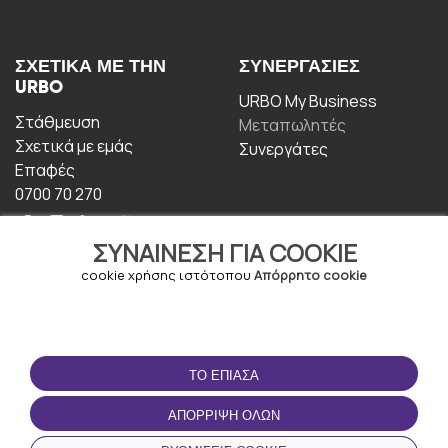
ΣΧΕΤΙΚΆ ΜΕ ΤΗΝ
ΣΥΝΕΡΓΑΣΊΕΣ
URBO
URBO My Business
Στάθμευση
Μεταπωλητές
Σχετικά με εμάς
Συνεργάτες
Επαφές
0700 70 270
ΣΥΝΑΊΝΕΣΗ ΓΙΑ COOKIE
cookie χρήσης ιστότοπου
Απόρρητο cookie
ΟΡΟΙ ΧΡΉΣΗΣ
ΚΑΤΕΒΆΣΤΕ ΤΗΝ
ΤΟ ΈΠΙΑΣΑ
ΕΦΑΡΜΟΓΉ
Οροι και Προϋποθέσεις
ΑΠΌΡΡΙΨΗ ΌΛΩΝ
Πολιτική απορρήτου