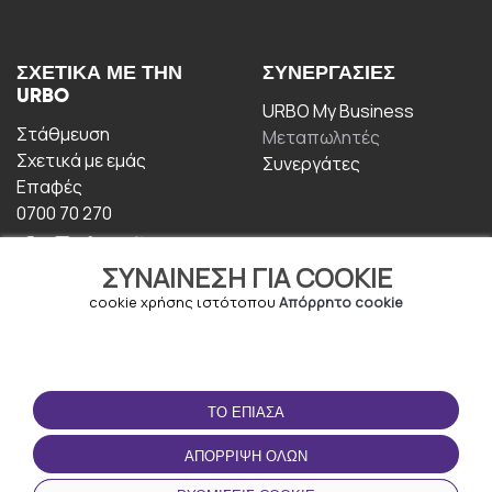
ΣΧΕΤΙΚΆ ΜΕ ΤΗΝ
ΣΥΝΕΡΓΑΣΊΕΣ
URBO
URBO My Business
Στάθμευση
Μεταπωλητές
Σχετικά με εμάς
Συνεργάτες
Επαφές
0700 70 270
ΣΥΝΑΊΝΕΣΗ ΓΙΑ COOKIE
cookie χρήσης ιστότοπου
Απόρρητο cookie
ΟΡΟΙ ΧΡΉΣΗΣ
ΚΑΤΕΒΆΣΤΕ ΤΗΝ
ΤΟ ΈΠΙΑΣΑ
ΕΦΑΡΜΟΓΉ
Οροι και Προϋποθέσεις
ΑΠΌΡΡΙΨΗ ΌΛΩΝ
Πολιτική απορρήτου