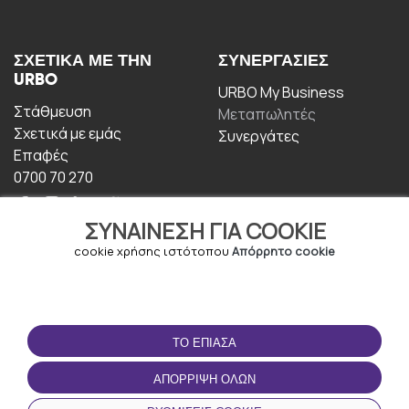
ΣΧΕΤΙΚΆ ΜΕ ΤΗΝ
ΣΥΝΕΡΓΑΣΊΕΣ
URBO
URBO My Business
Στάθμευση
Μεταπωλητές
Σχετικά με εμάς
Συνεργάτες
Επαφές
0700 70 270
ΣΥΝΑΊΝΕΣΗ ΓΙΑ COOKIE
cookie χρήσης ιστότοπου
Απόρρητο cookie
ΟΡΟΙ ΧΡΉΣΗΣ
ΚΑΤΕΒΆΣΤΕ ΤΗΝ
ΤΟ ΈΠΙΑΣΑ
ΕΦΑΡΜΟΓΉ
Οροι και Προϋποθέσεις
ΑΠΌΡΡΙΨΗ ΌΛΩΝ
Πολιτική απορρήτου