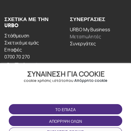
ΣΧΕΤΙΚΆ ΜΕ ΤΗΝ
ΣΥΝΕΡΓΑΣΊΕΣ
URBO
URBO My Business
Στάθμευση
Μεταπωλητές
Σχετικά με εμάς
Συνεργάτες
Επαφές
0700 70 270
ΣΥΝΑΊΝΕΣΗ ΓΙΑ COOKIE
cookie χρήσης ιστότοπου
Απόρρητο cookie
ΟΡΟΙ ΧΡΉΣΗΣ
ΚΑΤΕΒΆΣΤΕ ΤΗΝ
ΤΟ ΈΠΙΑΣΑ
ΕΦΑΡΜΟΓΉ
Οροι και Προϋποθέσεις
ΑΠΌΡΡΙΨΗ ΌΛΩΝ
Πολιτική απορρήτου