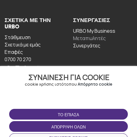
ΣΧΕΤΙΚΆ ΜΕ ΤΗΝ
ΣΥΝΕΡΓΑΣΊΕΣ
URBO
URBO My Business
Στάθμευση
Μεταπωλητές
Σχετικά με εμάς
Συνεργάτες
Επαφές
0700 70 270
ΣΥΝΑΊΝΕΣΗ ΓΙΑ COOKIE
cookie χρήσης ιστότοπου
Απόρρητο cookie
ΟΡΟΙ ΧΡΉΣΗΣ
ΚΑΤΕΒΆΣΤΕ ΤΗΝ
ΤΟ ΈΠΙΑΣΑ
ΕΦΑΡΜΟΓΉ
Οροι και Προϋποθέσεις
ΑΠΌΡΡΙΨΗ ΌΛΩΝ
Πολιτική απορρήτου