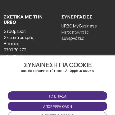
ΣΧΕΤΙΚΆ ΜΕ ΤΗΝ
ΣΥΝΕΡΓΑΣΊΕΣ
URBO
URBO My Business
Στάθμευση
Μεταπωλητές
Σχετικά με εμάς
Συνεργάτες
Επαφές
0700 70 270
ΣΥΝΑΊΝΕΣΗ ΓΙΑ COOKIE
cookie χρήσης ιστότοπου
Απόρρητο cookie
ΟΡΟΙ ΧΡΉΣΗΣ
ΚΑΤΕΒΆΣΤΕ ΤΗΝ
ΤΟ ΈΠΙΑΣΑ
ΕΦΑΡΜΟΓΉ
Οροι και Προϋποθέσεις
ΑΠΌΡΡΙΨΗ ΌΛΩΝ
Πολιτική απορρήτου