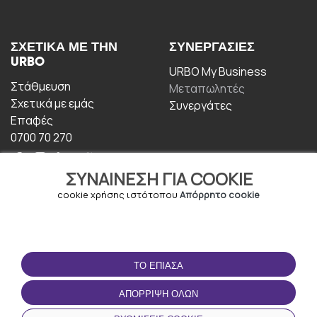
ΣΧΕΤΙΚΆ ΜΕ ΤΗΝ
ΣΥΝΕΡΓΑΣΊΕΣ
URBO
URBO My Business
Στάθμευση
Μεταπωλητές
Σχετικά με εμάς
Συνεργάτες
Επαφές
0700 70 270
ΣΥΝΑΊΝΕΣΗ ΓΙΑ COOKIE
cookie χρήσης ιστότοπου
Απόρρητο cookie
ΟΡΟΙ ΧΡΉΣΗΣ
ΚΑΤΕΒΆΣΤΕ ΤΗΝ
ΤΟ ΈΠΙΑΣΑ
ΕΦΑΡΜΟΓΉ
Οροι και Προϋποθέσεις
ΑΠΌΡΡΙΨΗ ΌΛΩΝ
Πολιτική απορρήτου