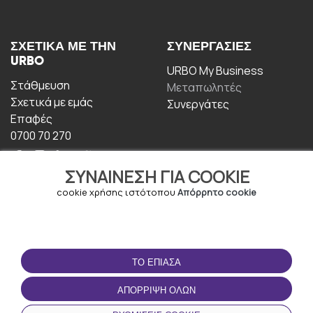
ΣΧΕΤΙΚΆ ΜΕ ΤΗΝ
ΣΥΝΕΡΓΑΣΊΕΣ
URBO
URBO My Business
Στάθμευση
Μεταπωλητές
Σχετικά με εμάς
Συνεργάτες
Επαφές
0700 70 270
ΣΥΝΑΊΝΕΣΗ ΓΙΑ COOKIE
cookie χρήσης ιστότοπου
Απόρρητο cookie
ΟΡΟΙ ΧΡΉΣΗΣ
ΚΑΤΕΒΆΣΤΕ ΤΗΝ
ΤΟ ΈΠΙΑΣΑ
ΕΦΑΡΜΟΓΉ
Οροι και Προϋποθέσεις
ΑΠΌΡΡΙΨΗ ΌΛΩΝ
Πολιτική απορρήτου