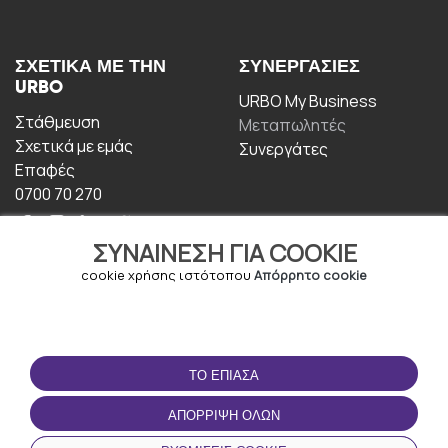
ΣΧΕΤΙΚΆ ΜΕ ΤΗΝ
ΣΥΝΕΡΓΑΣΊΕΣ
URBO
URBO My Business
Στάθμευση
Μεταπωλητές
Σχετικά με εμάς
Συνεργάτες
Επαφές
0700 70 270
ΣΥΝΑΊΝΕΣΗ ΓΙΑ COOKIE
cookie χρήσης ιστότοπου
Απόρρητο cookie
ΟΡΟΙ ΧΡΉΣΗΣ
ΚΑΤΕΒΆΣΤΕ ΤΗΝ
ΤΟ ΈΠΙΑΣΑ
ΕΦΑΡΜΟΓΉ
Οροι και Προϋποθέσεις
ΑΠΌΡΡΙΨΗ ΌΛΩΝ
Πολιτική απορρήτου