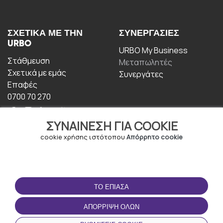
ΣΧΕΤΙΚΆ ΜΕ ΤΗΝ
ΣΥΝΕΡΓΑΣΊΕΣ
URBO
URBO My Business
Στάθμευση
Μεταπωλητές
Σχετικά με εμάς
Συνεργάτες
Επαφές
0700 70 270
ΣΥΝΑΊΝΕΣΗ ΓΙΑ COOKIE
cookie χρήσης ιστότοπου
Απόρρητο cookie
ΟΡΟΙ ΧΡΉΣΗΣ
ΚΑΤΕΒΆΣΤΕ ΤΗΝ
ΤΟ ΈΠΙΑΣΑ
ΕΦΑΡΜΟΓΉ
Οροι και Προϋποθέσεις
ΑΠΌΡΡΙΨΗ ΌΛΩΝ
Πολιτική απορρήτου