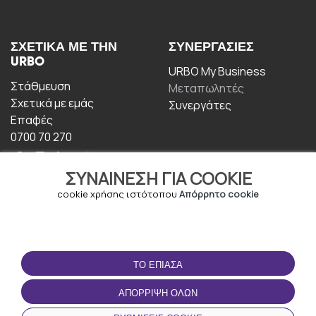
ΣΧΕΤΙΚΆ ΜΕ ΤΗΝ
ΣΥΝΕΡΓΑΣΊΕΣ
URBO
URBO My Business
Στάθμευση
Μεταπωλητές
Σχετικά με εμάς
Συνεργάτες
Επαφές
0700 70 270
ΣΥΝΑΊΝΕΣΗ ΓΙΑ COOKIE
cookie χρήσης ιστότοπου
Απόρρητο cookie
ΟΡΟΙ ΧΡΉΣΗΣ
ΚΑΤΕΒΆΣΤΕ ΤΗΝ
ΤΟ ΈΠΙΑΣΑ
ΕΦΑΡΜΟΓΉ
Οροι και Προϋποθέσεις
ΑΠΌΡΡΙΨΗ ΌΛΩΝ
Πολιτική απορρήτου