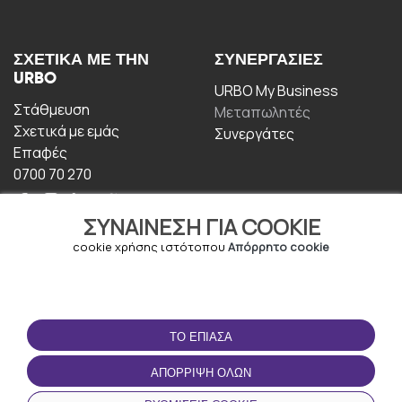
ΣΧΕΤΙΚΆ ΜΕ ΤΗΝ
ΣΥΝΕΡΓΑΣΊΕΣ
URBO
URBO My Business
Στάθμευση
Μεταπωλητές
Σχετικά με εμάς
Συνεργάτες
Επαφές
0700 70 270
ΣΥΝΑΊΝΕΣΗ ΓΙΑ COOKIE
cookie χρήσης ιστότοπου
Απόρρητο cookie
ΟΡΟΙ ΧΡΉΣΗΣ
ΚΑΤΕΒΆΣΤΕ ΤΗΝ
ΤΟ ΈΠΙΑΣΑ
ΕΦΑΡΜΟΓΉ
Οροι και Προϋποθέσεις
ΑΠΌΡΡΙΨΗ ΌΛΩΝ
Πολιτική απορρήτου