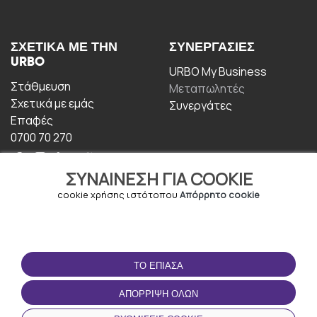
ΣΧΕΤΙΚΆ ΜΕ ΤΗΝ
ΣΥΝΕΡΓΑΣΊΕΣ
URBO
URBO My Business
Στάθμευση
Μεταπωλητές
Σχετικά με εμάς
Συνεργάτες
Επαφές
0700 70 270
ΣΥΝΑΊΝΕΣΗ ΓΙΑ COOKIE
cookie χρήσης ιστότοπου
Απόρρητο cookie
ΟΡΟΙ ΧΡΉΣΗΣ
ΚΑΤΕΒΆΣΤΕ ΤΗΝ
ΤΟ ΈΠΙΑΣΑ
ΕΦΑΡΜΟΓΉ
Οροι και Προϋποθέσεις
ΑΠΌΡΡΙΨΗ ΌΛΩΝ
Πολιτική απορρήτου