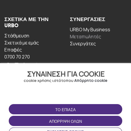
ΣΧΕΤΙΚΆ ΜΕ ΤΗΝ
ΣΥΝΕΡΓΑΣΊΕΣ
URBO
URBO My Business
Στάθμευση
Μεταπωλητές
Σχετικά με εμάς
Συνεργάτες
Επαφές
0700 70 270
ΣΥΝΑΊΝΕΣΗ ΓΙΑ COOKIE
cookie χρήσης ιστότοπου
Απόρρητο cookie
ΟΡΟΙ ΧΡΉΣΗΣ
ΚΑΤΕΒΆΣΤΕ ΤΗΝ
ΤΟ ΈΠΙΑΣΑ
ΕΦΑΡΜΟΓΉ
Οροι και Προϋποθέσεις
ΑΠΌΡΡΙΨΗ ΌΛΩΝ
Πολιτική απορρήτου