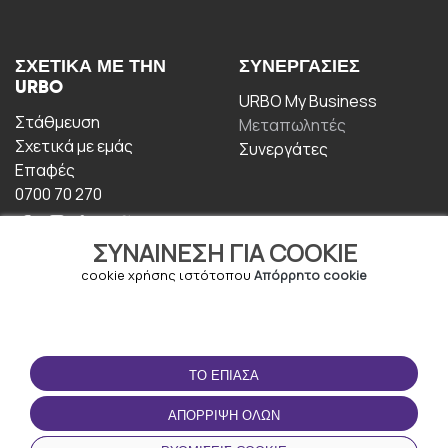
ΣΧΕΤΙΚΆ ΜΕ ΤΗΝ
ΣΥΝΕΡΓΑΣΊΕΣ
URBO
URBO My Business
Στάθμευση
Μεταπωλητές
Σχετικά με εμάς
Συνεργάτες
Επαφές
0700 70 270
ΣΥΝΑΊΝΕΣΗ ΓΙΑ COOKIE
cookie χρήσης ιστότοπου
Απόρρητο cookie
ΟΡΟΙ ΧΡΉΣΗΣ
ΚΑΤΕΒΆΣΤΕ ΤΗΝ
ΤΟ ΈΠΙΑΣΑ
ΕΦΑΡΜΟΓΉ
Οροι και Προϋποθέσεις
ΑΠΌΡΡΙΨΗ ΌΛΩΝ
Πολιτική απορρήτου