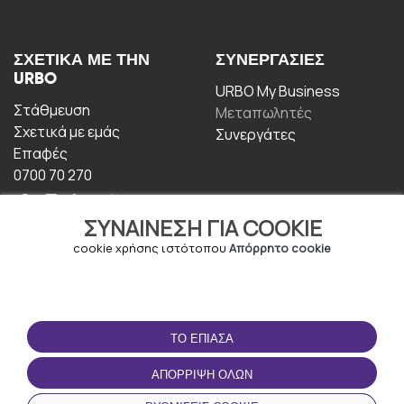
ΣΧΕΤΙΚΆ ΜΕ ΤΗΝ
ΣΥΝΕΡΓΑΣΊΕΣ
URBO
URBO My Business
Στάθμευση
Μεταπωλητές
Σχετικά με εμάς
Συνεργάτες
Επαφές
0700 70 270
ΣΥΝΑΊΝΕΣΗ ΓΙΑ COOKIE
cookie χρήσης ιστότοπου
Απόρρητο cookie
ΟΡΟΙ ΧΡΉΣΗΣ
ΚΑΤΕΒΆΣΤΕ ΤΗΝ
ΤΟ ΈΠΙΑΣΑ
ΕΦΑΡΜΟΓΉ
Οροι και Προϋποθέσεις
ΑΠΌΡΡΙΨΗ ΌΛΩΝ
Πολιτική απορρήτου