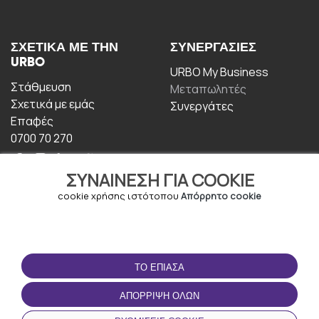
ΣΧΕΤΙΚΆ ΜΕ ΤΗΝ
ΣΥΝΕΡΓΑΣΊΕΣ
URBO
URBO My Business
Στάθμευση
Μεταπωλητές
Σχετικά με εμάς
Συνεργάτες
Επαφές
0700 70 270
ΣΥΝΑΊΝΕΣΗ ΓΙΑ COOKIE
cookie χρήσης ιστότοπου
Απόρρητο cookie
ΟΡΟΙ ΧΡΉΣΗΣ
ΚΑΤΕΒΆΣΤΕ ΤΗΝ
ΤΟ ΈΠΙΑΣΑ
ΕΦΑΡΜΟΓΉ
Οροι και Προϋποθέσεις
ΑΠΌΡΡΙΨΗ ΌΛΩΝ
Πολιτική απορρήτου