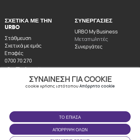
ΣΧΕΤΙΚΆ ΜΕ ΤΗΝ
ΣΥΝΕΡΓΑΣΊΕΣ
URBO
URBO My Business
Στάθμευση
Μεταπωλητές
Σχετικά με εμάς
Συνεργάτες
Επαφές
0700 70 270
ΣΥΝΑΊΝΕΣΗ ΓΙΑ COOKIE
cookie χρήσης ιστότοπου
Απόρρητο cookie
ΟΡΟΙ ΧΡΉΣΗΣ
ΚΑΤΕΒΆΣΤΕ ΤΗΝ
ΤΟ ΈΠΙΑΣΑ
ΕΦΑΡΜΟΓΉ
Οροι και Προϋποθέσεις
ΑΠΌΡΡΙΨΗ ΌΛΩΝ
Πολιτική απορρήτου