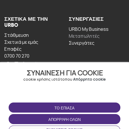
ΣΧΕΤΙΚΆ ΜΕ ΤΗΝ
ΣΥΝΕΡΓΑΣΊΕΣ
URBO
URBO My Business
Στάθμευση
Μεταπωλητές
Σχετικά με εμάς
Συνεργάτες
Επαφές
0700 70 270
ΣΥΝΑΊΝΕΣΗ ΓΙΑ COOKIE
cookie χρήσης ιστότοπου
Απόρρητο cookie
ΟΡΟΙ ΧΡΉΣΗΣ
ΚΑΤΕΒΆΣΤΕ ΤΗΝ
ΤΟ ΈΠΙΑΣΑ
ΕΦΑΡΜΟΓΉ
Οροι και Προϋποθέσεις
ΑΠΌΡΡΙΨΗ ΌΛΩΝ
Πολιτική απορρήτου