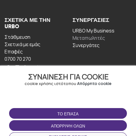
ΣΧΕΤΙΚΆ ΜΕ ΤΗΝ
ΣΥΝΕΡΓΑΣΊΕΣ
URBO
URBO My Business
Στάθμευση
Μεταπωλητές
Σχετικά με εμάς
Συνεργάτες
Επαφές
0700 70 270
ΣΥΝΑΊΝΕΣΗ ΓΙΑ COOKIE
cookie χρήσης ιστότοπου
Απόρρητο cookie
ΟΡΟΙ ΧΡΉΣΗΣ
ΚΑΤΕΒΆΣΤΕ ΤΗΝ
ΤΟ ΈΠΙΑΣΑ
ΕΦΑΡΜΟΓΉ
Οροι και Προϋποθέσεις
ΑΠΌΡΡΙΨΗ ΌΛΩΝ
Πολιτική απορρήτου