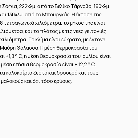
 Σόφια, 222χλμ. από το Βελίκο Τάρνοβο, 190χλμ.
και 130χλμ. από το Μπουργκάς. Η έκταση της
8 τετραγωνικά χιλιόμετρα, το μήκος της είναι
λιόμετρα, και το πλάτος με τις νέες γειτονιές
 χιλιόμετρα. Το κλίμα είναι εύκρατο, με έντονη
 Μαύρη Θάλασσα. Η μέση θερμοκρασία του
αι +1,8 ° C, η μέση θερμοκρασία του Ιουλίου είναι
η μέση ετήσια θερμοκρασία είναι + 12,2 ° C,
α καλοκαίρια ζεστά και δροσερά και τους
ι μαλακούς και όχι τόσο κρύους.