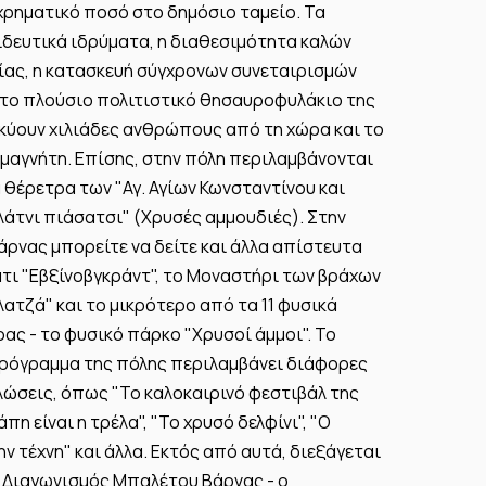
χρηματικό ποσό στο δημόσιο ταμείο. Τα
δευτικά ιδρύματα, η διαθεσιμότητα καλών
ίας, η κατασκευή σύγχρονων συνεταιρισμών
 το πλούσιο πολιτιστικό θησαυροφυλάκιο της
κύουν χιλιάδες ανθρώπους από τη χώρα και το
μαγνήτη. Επίσης, στην πόλη περιλαμβάνονται
 θέρετρα των "Αγ. Αγίων Κωνσταντίνου και
Ζλάτνι πιάσατσι" (Χρυσές αμμουδιές). Στην
άρνας μπορείτε να δείτε και άλλα απίστευτα
άτι "Εβξίνοβγκράντ", το Μοναστήρι των βράχων
ατζά" και το μικρότερο από τα 11 φυσικά
ας - το φυσικό πάρκο "Χρυσοί άμμοι". Το
πρόγραμμα της πόλης περιλαμβάνει διάφορες
λώσεις, όπως "Το καλοκαιρινό φεστιβάλ της
άπη είναι η τρέλα", "Το χρυσό δελφίνι", "Ο
ν τέχνη" και άλλα. Εκτός από αυτά, διεξάγεται
 Διαγωνισμός Μπαλέτου Βάρνας - ο