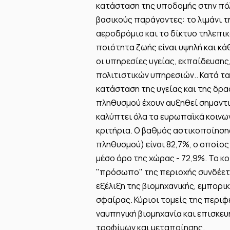
κατάσταση της υποδομής στην πό
βασικούς παράγοντες: το λιμάνι τ
αεροδρόμιο και το δίκτυο τηλεπικ
ποιότητα ζωής είναι υψηλή και κά
οι υπηρεσίες υγείας, εκπαίδευσης
πολιτιστικών υπηρεσιών.. Κατά τα 
κατάσταση της υγείας και της δρ
πληθυσμού έχουν αυξηθεί σημαντι
καλύπτει όλα τα ευρωπαϊκά κοινω
κριτήρια. Ο βαθμός αστικοποίησ
πληθυσμού) είναι 82,7%, ο οποίος
μέσο όρο της χώρας - 72,9%. Το κ
"πρόσωπο" της περιοχής συνδέετα
εξέλιξη της βιομηχανικής, εμπορι
σφαίρας. Κύριοι τομείς της περιφ
ναυπηγική βιομηχανία και επισκευ
τροφίμων και μεταποίησης.