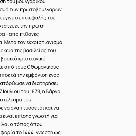
υση του βουλγαρικού
ικισμό των πρωτοβουλγάρων,
ι έγινε ο επικεφαλής του
τατεύει την πρώτη
σα - από πιθανές
α. Μετά τον εκχριστιανισμό
ρκεια της βασιλείας του
 βασικό χριστιανικό
ηκε από τους Οθωμανικούς
 αποκτά την εμφάνιση ενός
 κατόρθωσε να διατηρήσει
 Ιουλίου του 1878, η Βάρνα
οτέλεσμα του
ε να αναπτύσσεται και να
α είναι επίσης γνωστή για
ίναι ο τόπος όπου
φορία το 1444, γνωστή ως