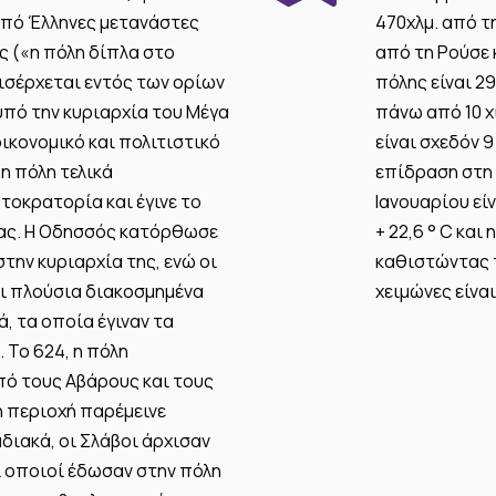
 από Έλληνες μετανάστες
470χλμ. από τη
 («η πόλη δίπλα στο
από τη Ρούσε 
εισέρχεται εντός των ορίων
πόλης είναι 29
πό την κυριαρχία του Μέγα
πάνω από 10 χι
ικονομικό και πολιτιστικό
είναι σχεδόν 9
η πόλη τελικά
επίδραση στη
οκρατορία και έγινε το
Ιανουαρίου είν
ίας. Η Οδησσός κατόρθωσε
+ 22,6 ° C και 
την κυριαρχία της, ενώ οι
καθιστώντας τ
ι πλούσια διακοσμημένα
χειμώνες είνα
, τα οποία έγιναν τα
 Το 624, η πόλη
ό τους Αβάρους και τους
η περιοχή παρέμεινε
αδιακά, οι Σλάβοι άρχισαν
ι οποιοί έδωσαν στην πόλη