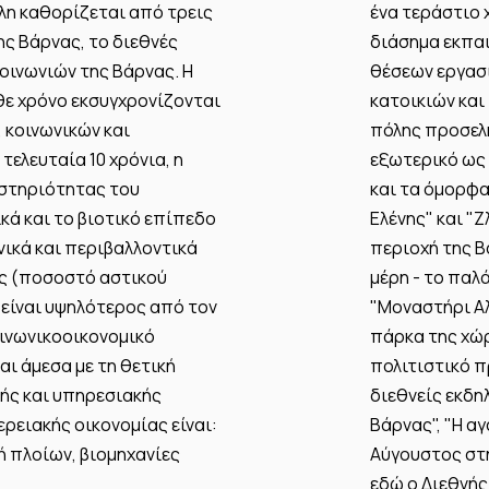
λη καθορίζεται από τρεις
ένα τεράστιο 
ης Βάρνας, το διεθνές
διάσημα εκπαι
οινωνιών της Βάρνας. Η
θέσεων εργασ
θε χρόνο εκσυγχρονίζονται
κατοικιών και
, κοινωνικών και
πόλης προσελ
τελευταία 10 χρόνια, η
εξωτερικό ως 
αστηριότητας του
και τα όμορφα
κά και το βιοτικό επίπεδο
Ελένης" και "
νικά και περιβαλλοντικά
περιοχή της Β
ης (ποσοστό αστικού
μέρη - το παλ
 είναι υψηλότερος από τον
"Μοναστήρι Αλ
οινωνικοοικονομικό
πάρκα της χώρ
ι άμεσα με τη θετική
πολιτιστικό 
κής και υπηρεσιακής
διεθνείς εκδη
ερειακής οικονομίας είναι:
Βάρνας", "Η αγ
ή πλοίων, βιομηχανίες
Αύγουστος στη
εδώ ο Διεθνής