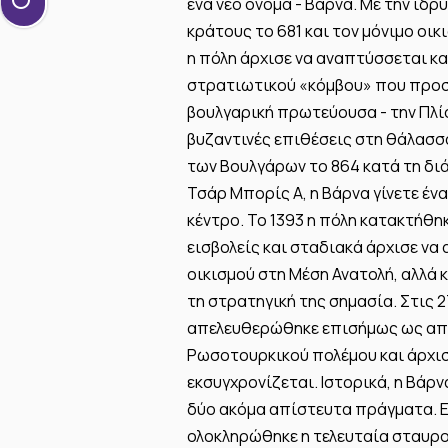
ένα νέο όνομα - Βάρνα. Με την ίδρ
κράτους το 681 και τον μόνιμο ο
η πόλη άρχισε να αναπτύσσεται κα
στρατιωτικού «κόμβου» που προσ
βουλγαρική πρωτεύουσα - την Πλί
βυζαντινές επιθέσεις στη θάλασσ
των Βουλγάρων το 864 κατά τη διά
Τσάρ Μπορίς Α, η Βάρνα γίνετε ένα
κέντρο. Το 1393 η πόλη κατακτήθ
εισβολείς και σταδιακά άρχισε να
οικισμού στη Μέση Ανατολή, αλλά
τη στρατηγική της σημασία. Στις 27
απελευθερώθηκε επισήμως ως απ
Ρωσοτουρκικού πολέμου και άρχισ
εκσυγχρονίζεται. Ιστορικά, η Βάρν
δύο ακόμα απίστευτα πράγματα. Ε
ολοκληρώθηκε η τελευταία σταυρο