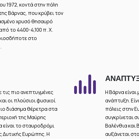
υ 1972, κοντά στην πόλη
της Βάρνας, που κρύβει τον
ασμένο χρυσό θησαυρό
πό το 4400-4,100 π. Χ.
ποιοσδήποτε στο
.
ΑΝΆΠΤΥ
με τις πιο ανεπτυγμένες
Η Βάρνα είναι
και οι πλούσιοι φυσικοί
ανάπτυξη. Είν
πιο διάσημα θέρετρα στα
πόλεις στην Ε
 περιοχή της Μαύρης
συγκρίνεται σ
να είναι το σταυροδρόμι
Βαλένθια και 
ς Δυτικής Ευρώπης. Η
αυξάνεται στα