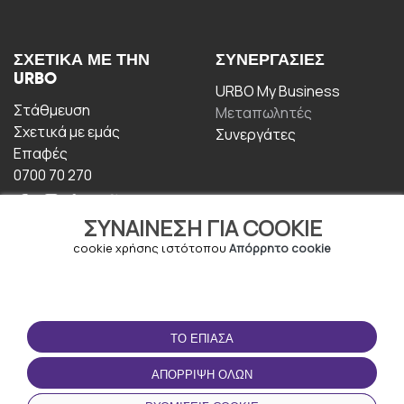
ΣΧΕΤΙΚΆ ΜΕ ΤΗΝ
ΣΥΝΕΡΓΑΣΊΕΣ
URBO
URBO My Business
Στάθμευση
Μεταπωλητές
Σχετικά με εμάς
Συνεργάτες
Επαφές
0700 70 270
ΣΥΝΑΊΝΕΣΗ ΓΙΑ COOKIE
cookie χρήσης ιστότοπου
Απόρρητο cookie
ΟΡΟΙ ΧΡΉΣΗΣ
ΚΑΤΕΒΆΣΤΕ ΤΗΝ
ΤΟ ΈΠΙΑΣΑ
ΕΦΑΡΜΟΓΉ
Οροι και Προϋποθέσεις
ΑΠΌΡΡΙΨΗ ΌΛΩΝ
Πολιτική απορρήτου