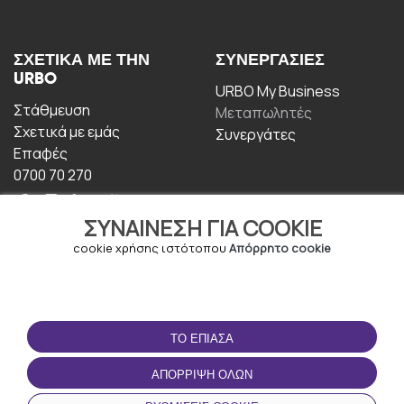
ΣΧΕΤΙΚΆ ΜΕ ΤΗΝ
ΣΥΝΕΡΓΑΣΊΕΣ
URBO
URBO My Business
Στάθμευση
Μεταπωλητές
Σχετικά με εμάς
Συνεργάτες
Επαφές
0700 70 270
ΣΥΝΑΊΝΕΣΗ ΓΙΑ COOKIE
cookie χρήσης ιστότοπου
Απόρρητο cookie
ΟΡΟΙ ΧΡΉΣΗΣ
ΚΑΤΕΒΆΣΤΕ ΤΗΝ
ΤΟ ΈΠΙΑΣΑ
ΕΦΑΡΜΟΓΉ
Οροι και Προϋποθέσεις
ΑΠΌΡΡΙΨΗ ΌΛΩΝ
Πολιτική απορρήτου