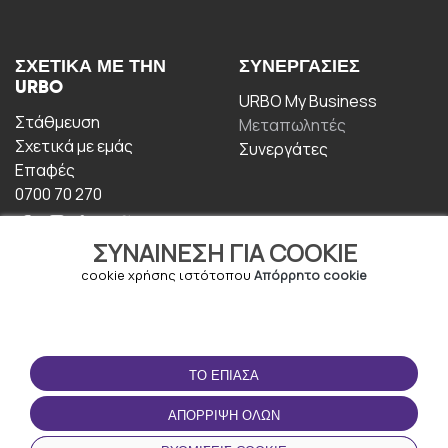
ΣΧΕΤΙΚΆ ΜΕ ΤΗΝ
ΣΥΝΕΡΓΑΣΊΕΣ
URBO
URBO My Business
Στάθμευση
Μεταπωλητές
Σχετικά με εμάς
Συνεργάτες
Επαφές
0700 70 270
ΣΥΝΑΊΝΕΣΗ ΓΙΑ COOKIE
cookie χρήσης ιστότοπου
Απόρρητο cookie
ΟΡΟΙ ΧΡΉΣΗΣ
ΚΑΤΕΒΆΣΤΕ ΤΗΝ
ΤΟ ΈΠΙΑΣΑ
ΕΦΑΡΜΟΓΉ
Οροι και Προϋποθέσεις
ΑΠΌΡΡΙΨΗ ΌΛΩΝ
Πολιτική απορρήτου