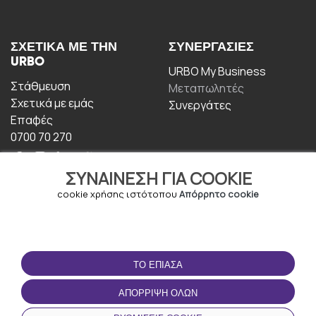
ΣΧΕΤΙΚΆ ΜΕ ΤΗΝ
ΣΥΝΕΡΓΑΣΊΕΣ
URBO
URBO My Business
Στάθμευση
Μεταπωλητές
Σχετικά με εμάς
Συνεργάτες
Επαφές
0700 70 270
ΣΥΝΑΊΝΕΣΗ ΓΙΑ COOKIE
cookie χρήσης ιστότοπου
Απόρρητο cookie
ΟΡΟΙ ΧΡΉΣΗΣ
ΚΑΤΕΒΆΣΤΕ ΤΗΝ
ΤΟ ΈΠΙΑΣΑ
ΕΦΑΡΜΟΓΉ
Οροι και Προϋποθέσεις
ΑΠΌΡΡΙΨΗ ΌΛΩΝ
Πολιτική απορρήτου