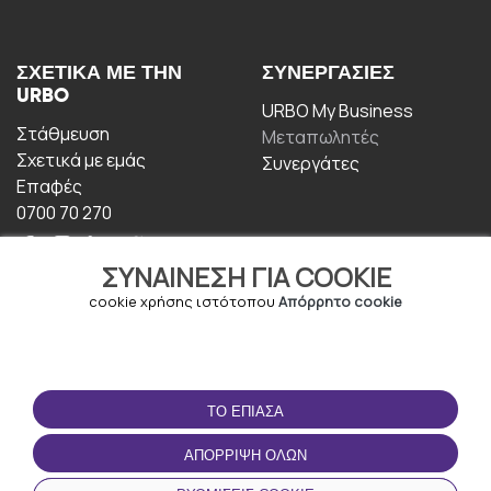
ΣΧΕΤΙΚΆ ΜΕ ΤΗΝ
ΣΥΝΕΡΓΑΣΊΕΣ
URBO
URBO My Business
Στάθμευση
Μεταπωλητές
Σχετικά με εμάς
Συνεργάτες
Επαφές
0700 70 270
ΣΥΝΑΊΝΕΣΗ ΓΙΑ COOKIE
cookie χρήσης ιστότοπου
Απόρρητο cookie
ΟΡΟΙ ΧΡΉΣΗΣ
ΚΑΤΕΒΆΣΤΕ ΤΗΝ
ΤΟ ΈΠΙΑΣΑ
ΕΦΑΡΜΟΓΉ
Οροι και Προϋποθέσεις
ΑΠΌΡΡΙΨΗ ΌΛΩΝ
Πολιτική απορρήτου