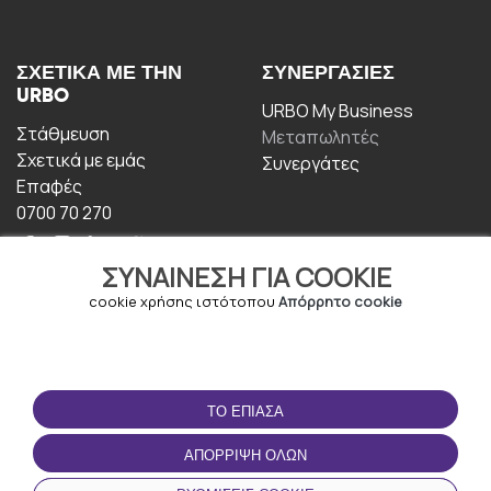
ΣΧΕΤΙΚΆ ΜΕ ΤΗΝ
ΣΥΝΕΡΓΑΣΊΕΣ
URBO
URBO My Business
Στάθμευση
Μεταπωλητές
Σχετικά με εμάς
Συνεργάτες
Επαφές
0700 70 270
ΣΥΝΑΊΝΕΣΗ ΓΙΑ COOKIE
cookie χρήσης ιστότοπου
Απόρρητο cookie
ΟΡΟΙ ΧΡΉΣΗΣ
ΚΑΤΕΒΆΣΤΕ ΤΗΝ
ΤΟ ΈΠΙΑΣΑ
ΕΦΑΡΜΟΓΉ
Οροι και Προϋποθέσεις
ΑΠΌΡΡΙΨΗ ΌΛΩΝ
Πολιτική απορρήτου