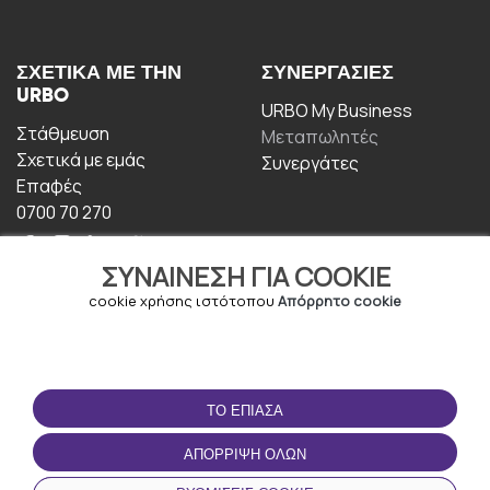
ΣΧΕΤΙΚΆ ΜΕ ΤΗΝ
ΣΥΝΕΡΓΑΣΊΕΣ
URBO
URBO My Business
Στάθμευση
Μεταπωλητές
Σχετικά με εμάς
Συνεργάτες
Επαφές
0700 70 270
ΣΥΝΑΊΝΕΣΗ ΓΙΑ COOKIE
cookie χρήσης ιστότοπου
Απόρρητο cookie
ΟΡΟΙ ΧΡΉΣΗΣ
ΚΑΤΕΒΆΣΤΕ ΤΗΝ
ΤΟ ΈΠΙΑΣΑ
ΕΦΑΡΜΟΓΉ
Οροι και Προϋποθέσεις
ΑΠΌΡΡΙΨΗ ΌΛΩΝ
Πολιτική απορρήτου