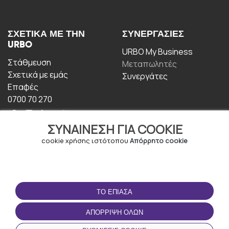
ΣΧΕΤΙΚΆ ΜΕ ΤΗΝ
ΣΥΝΕΡΓΑΣΊΕΣ
URBO
URBO My Business
Στάθμευση
Μεταπωλητές
Σχετικά με εμάς
Συνεργάτες
Επαφές
0700 70 270
ΣΥΝΑΊΝΕΣΗ ΓΙΑ COOKIE
cookie χρήσης ιστότοπου
Απόρρητο cookie
ΟΡΟΙ ΧΡΉΣΗΣ
ΚΑΤΕΒΆΣΤΕ ΤΗΝ
ΤΟ ΈΠΙΑΣΑ
ΕΦΑΡΜΟΓΉ
Οροι και Προϋποθέσεις
ΑΠΌΡΡΙΨΗ ΌΛΩΝ
Πολιτική απορρήτου