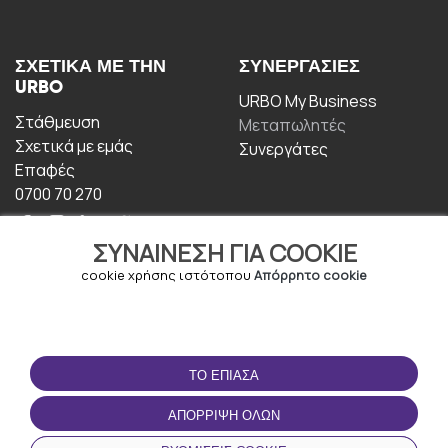
ΣΧΕΤΙΚΆ ΜΕ ΤΗΝ
ΣΥΝΕΡΓΑΣΊΕΣ
URBO
URBO My Business
Στάθμευση
Μεταπωλητές
Σχετικά με εμάς
Συνεργάτες
Επαφές
0700 70 270
ΣΥΝΑΊΝΕΣΗ ΓΙΑ COOKIE
cookie χρήσης ιστότοπου
Απόρρητο cookie
ΟΡΟΙ ΧΡΉΣΗΣ
ΚΑΤΕΒΆΣΤΕ ΤΗΝ
ΤΟ ΈΠΙΑΣΑ
ΕΦΑΡΜΟΓΉ
Οροι και Προϋποθέσεις
ΑΠΌΡΡΙΨΗ ΌΛΩΝ
Πολιτική απορρήτου