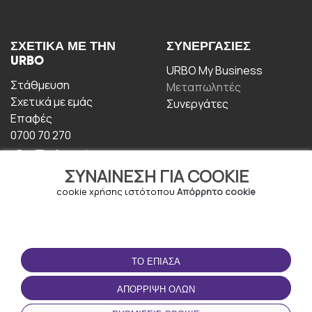
ΣΧΕΤΙΚΆ ΜΕ ΤΗΝ
ΣΥΝΕΡΓΑΣΊΕΣ
URBO
URBO My Business
Στάθμευση
Μεταπωλητές
Σχετικά με εμάς
Συνεργάτες
Επαφές
0700 70 270
ΣΥΝΑΊΝΕΣΗ ΓΙΑ COOKIE
cookie χρήσης ιστότοπου
Απόρρητο cookie
ΟΡΟΙ ΧΡΉΣΗΣ
ΚΑΤΕΒΆΣΤΕ ΤΗΝ
ΤΟ ΈΠΙΑΣΑ
ΕΦΑΡΜΟΓΉ
Οροι και Προϋποθέσεις
ΑΠΌΡΡΙΨΗ ΌΛΩΝ
Πολιτική απορρήτου