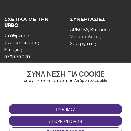
ΣΧΕΤΙΚΆ ΜΕ ΤΗΝ
ΣΥΝΕΡΓΑΣΊΕΣ
URBO
URBO My Business
Στάθμευση
Μεταπωλητές
Σχετικά με εμάς
Συνεργάτες
Επαφές
0700 70 270
ΣΥΝΑΊΝΕΣΗ ΓΙΑ COOKIE
cookie χρήσης ιστότοπου
Απόρρητο cookie
ΟΡΟΙ ΧΡΉΣΗΣ
ΚΑΤΕΒΆΣΤΕ ΤΗΝ
ΤΟ ΈΠΙΑΣΑ
ΕΦΑΡΜΟΓΉ
Οροι και Προϋποθέσεις
ΑΠΌΡΡΙΨΗ ΌΛΩΝ
Πολιτική απορρήτου