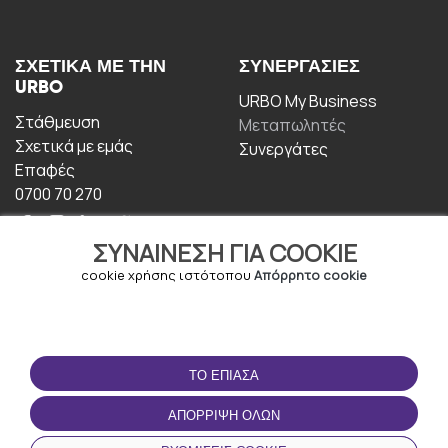
ΣΧΕΤΙΚΆ ΜΕ ΤΗΝ
ΣΥΝΕΡΓΑΣΊΕΣ
URBO
URBO My Business
Στάθμευση
Μεταπωλητές
Σχετικά με εμάς
Συνεργάτες
Επαφές
0700 70 270
ΣΥΝΑΊΝΕΣΗ ΓΙΑ COOKIE
cookie χρήσης ιστότοπου
Απόρρητο cookie
ΟΡΟΙ ΧΡΉΣΗΣ
ΚΑΤΕΒΆΣΤΕ ΤΗΝ
ΤΟ ΈΠΙΑΣΑ
ΕΦΑΡΜΟΓΉ
Οροι και Προϋποθέσεις
ΑΠΌΡΡΙΨΗ ΌΛΩΝ
Πολιτική απορρήτου