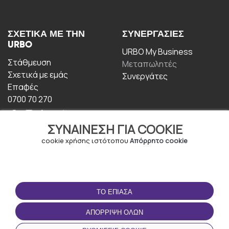
ΣΧΕΤΙΚΆ ΜΕ ΤΗΝ
ΣΥΝΕΡΓΑΣΊΕΣ
URBO
URBO My Business
Στάθμευση
Μεταπωλητές
Σχετικά με εμάς
Συνεργάτες
Επαφές
0700 70 270
ΣΥΝΑΊΝΕΣΗ ΓΙΑ COOKIE
cookie χρήσης ιστότοπου
Απόρρητο cookie
ΟΡΟΙ ΧΡΉΣΗΣ
ΚΑΤΕΒΆΣΤΕ ΤΗΝ
ΤΟ ΈΠΙΑΣΑ
ΕΦΑΡΜΟΓΉ
Οροι και Προϋποθέσεις
ΑΠΌΡΡΙΨΗ ΌΛΩΝ
Πολιτική απορρήτου